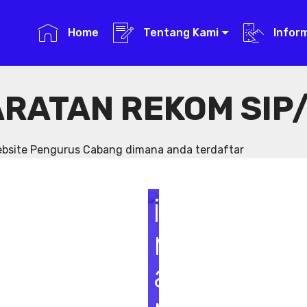
Home
Tentang Kami
Infor
RATAN REKOM SIP/
S
e
website Pengurus Cabang dimana anda terdaftar
m
i
n
a